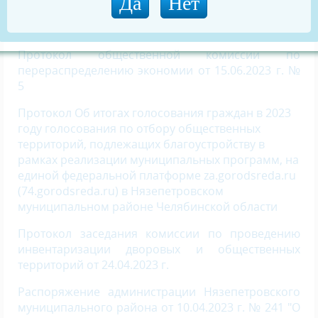
современной городской среды в Нязепетровском
муниципальном районе»
Протокол общественной комиссии по
перераспределению экономии от 15.06.2023 г. №
5
Протокол Об итогах голосования граждан в 2023
году голосования по отбору общественных
территорий, подлежащих благоустройству в
рамках реализации муниципальных программ, на
единой федеральной платформе za.gorodsreda.ru
(74.gorodsreda.ru) в Нязепетровском
муниципальном районе Челябинской области
Протокол заседания комиссии по проведению
инвентаризации дворовых и общественных
территорий от 24.04.2023 г.
Распоряжение администрации Нязепетровского
муниципального района от 10.04.2023 г. № 241 "О