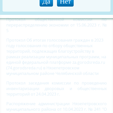
современной городской среды в Нязепетровском
муниципальном районе»
Протокол общественной комиссии по
перераспределению экономии от 15.06.2023 г. №
5
Протокол Об итогах голосования граждан в 2023
году голосования по отбору общественных
территорий, подлежащих благоустройству в
рамках реализации муниципальных программ, на
единой федеральной платформе za.gorodsreda.ru
(74.gorodsreda.ru) в Нязепетровском
муниципальном районе Челябинской области
Протокол заседания комиссии по проведению
инвентаризации дворовых и общественных
территорий от 24.04.2023 г.
Распоряжение администрации Нязепетровского
муниципального района от 10.04.2023 г. № 241 "О