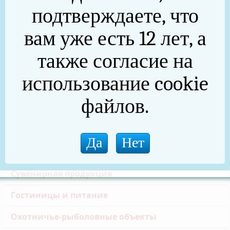
подтверждаете, что
администрации Нязепетровского
муниципального района Челябинской области
вам уже есть 12 лет, а
(.pptx)
также согласие на
Презентация проекта гидропарка на
использование cookie
Нязепетровском водохранилище
(.pdf)
файлов.
Туристу
Базы отдыха
Сувенирная продукция
Гостиницы и питание
Охотничье-рыболовные объекты