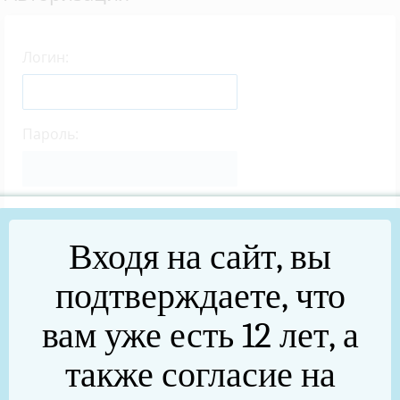
Логин:
Пароль:
Запомнить меня на этом компьютере
Входя на сайт, вы
подтверждаете, что
вам уже есть 12 лет, а
Забыли свой пароль?
также согласие на