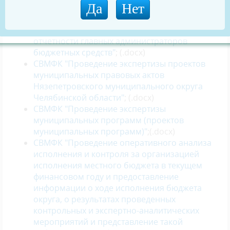
годового отчета об исполнении местного
бюджета совместно с проверкой
достоверности годовой бюджетной
отчетности главных администраторов
бюджетных средств"
; (.docx)
СВМФК "Проведение экспертизы проектов
муниципальных правовых актов
Нязепетровского муниципального округа
Челябинской области"
; (.docx)
СВМФК "Проведение экспертизы
муниципальных программ (проектов
муниципальных программ)"
;(.docx)
СВМФК "Проведение оперативного анализа
исполнения и контроля за организацией
исполнения местного бюджета в текущем
финансовом году и предоставление
информации о ходе исполнения бюджета
округа, о результатах проведенных
контрольных и экспертно-аналитических
мероприятий и представление такой