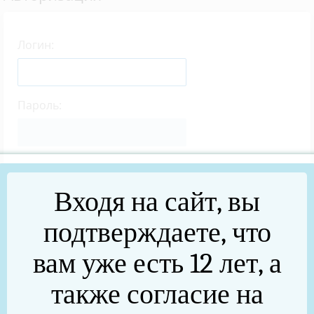
Логин:
Пароль:
Запомнить меня на этом компьютере
Входя на сайт, вы
подтверждаете, что
вам уже есть 12 лет, а
Забыли свой пароль?
также согласие на