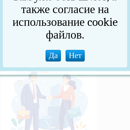
также согласие на
Контрольно-счетная палата
использование cookie
Деятельность КСП
файлов.
Общие сведения
Новости