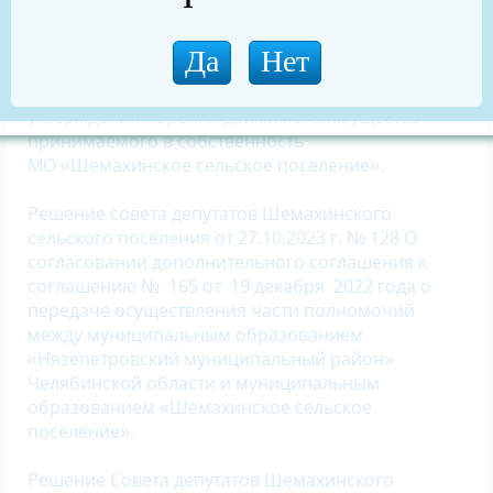
период 2025 и 2026 годов»
Решение Совета депутатов Шемахинского
сельского поселения от 27.10.2023 г. № 129 "Об
утверждении перечня движимого имущества
принимаемого в собственность
МО
«Шемахинское сельское поселение».
Решение совета депутатов Шемахинского
сельского поселения от 27.10.2023 г. № 128 О
согласовании дополнительного соглашения к
соглашению № 165 от 19 декабря 2022 года о
передаче осуществления части полномочий
между муниципальным образованием
«Нязепетровский муниципальный район»
Челябинской области и муниципальным
образованием «Шемахинское сельское
поселение».
Решение Совета депутатов Шемахинского