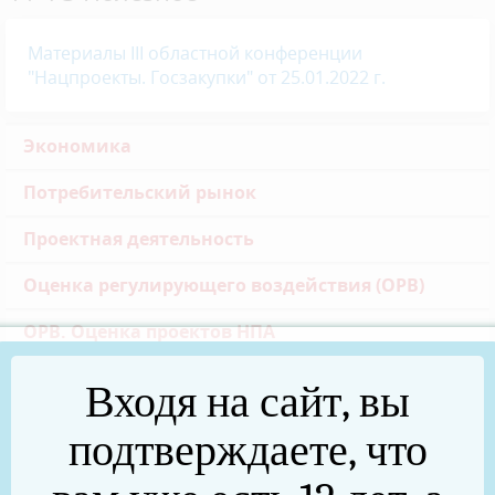
Материалы III областной к
онференции
"Нацпроекты. Госзакупки" от 25.01.2022 г.
Экономика
Потребительский рынок
Проектная деятельность
Оценка регулирующего воздействия (ОРВ)
ОРВ. Оценка проектов НПА
ОРВ.Публичные консультации
Входя на сайт, вы
ОРВ. Экспертиза действующих НПА
подтверждаете, что
ЗАКУПКИ (44-ФЗ)