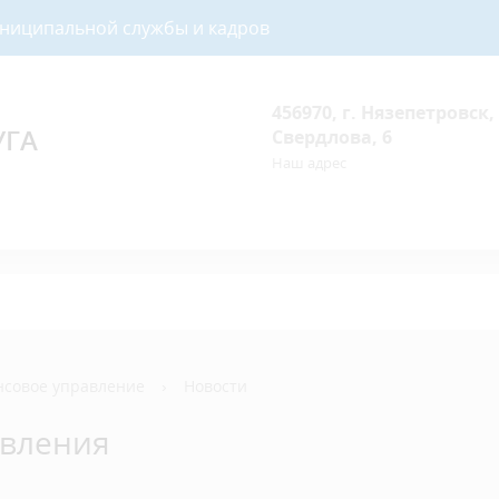
униципальной службы и кадров
456970, г. Нязепетровск, 
УГА
Свердлова, 6
Наш адрес
совое управление
›
Новости
авления