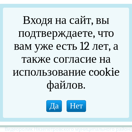
Встреча с сотрудниками отдела полиции ОМВД по воп
экономического состояния России и Нязепетровского
Входя на сайт, вы
муниципального района
подтверждаете, что
вам уже есть 12 лет, а
также согласие на
использование cookie
файлов.
Видеоролик Нязепетровского муниципального района