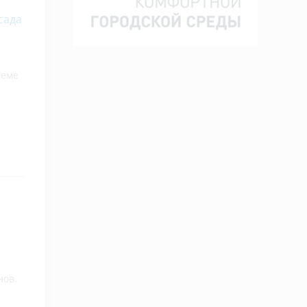
сада
теме
нов.