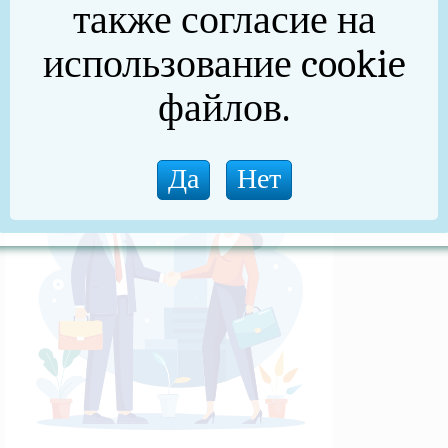
также согласие на
использование cookie
Муниципальные программы-Независимая
экспертиза
файлов.