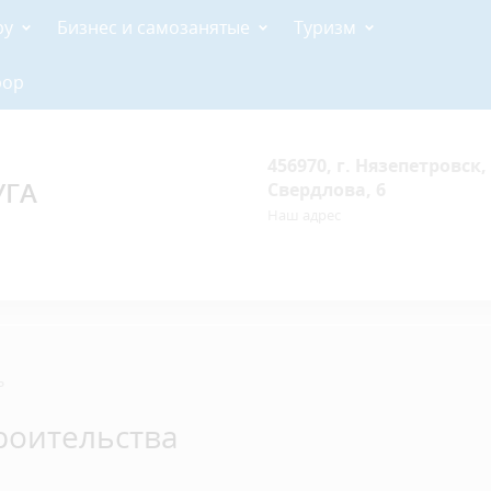
ру
Бизнес и самозанятые
Туризм
рор
456970, г. Нязепетровск, 
УГА
Свердлова, 6
Наш адрес
ь
троительства