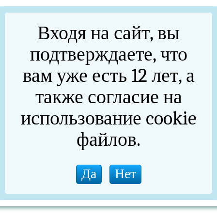
Входя на сайт, вы
портал государственных услуг:
https://gosuslugi74.ru
ГАУ «МФЦ Челябинской области» в Нязепетровском
подтверждаете, что
вам уже есть 12 лет, а
к, ул. Мира, д. 4
также согласие на
использование cookie
ов
файлов.