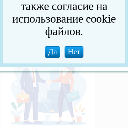
также согласие на
(архив)
использование cookie
Новости прокуратуры
файлов.
Новости (архив)