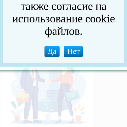
также согласие на
(архив)
использование cookie
Новости прокуратуры
файлов.
Новости (архив)