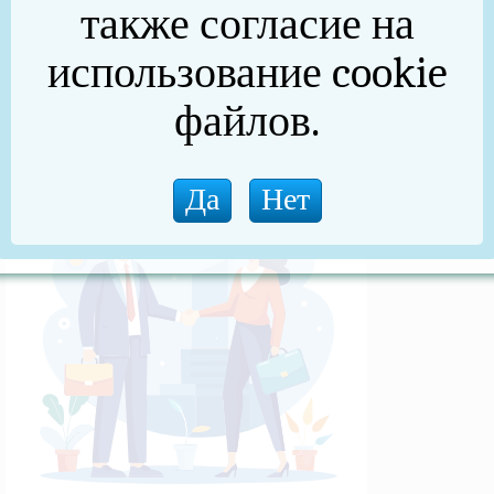
также согласие на
(архив)
использование cookie
Новости прокуратуры
файлов.
Новости (архив)