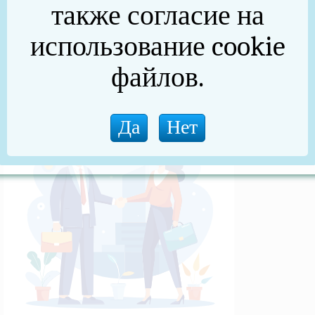
также согласие на
(архив)
использование cookie
Новости прокуратуры
файлов.
Новости (архив)