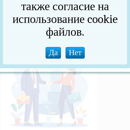
также согласие на
(архив)
использование cookie
Новости прокуратуры
файлов.
Новости (архив)