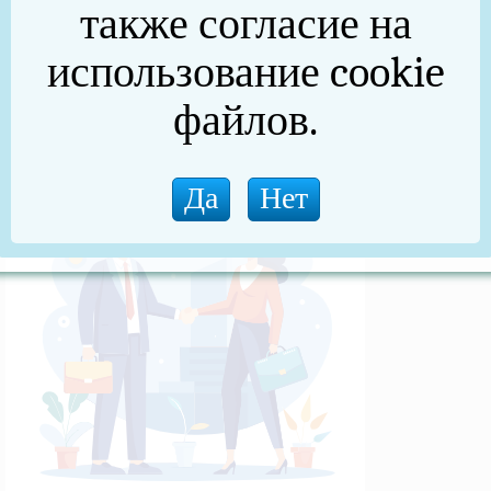
также согласие на
(архив)
использование cookie
Новости прокуратуры
файлов.
Новости (архив)