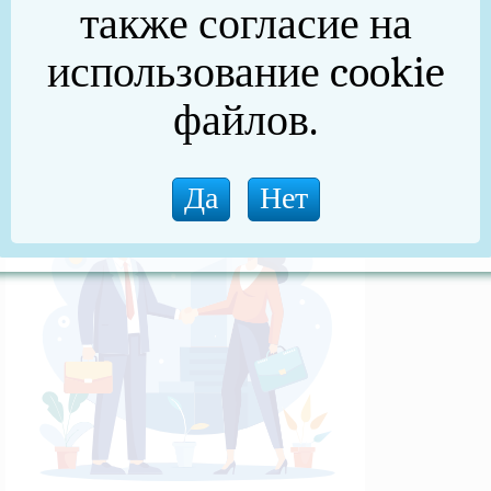
также согласие на
(архив)
использование cookie
Новости прокуратуры
файлов.
Новости (архив)