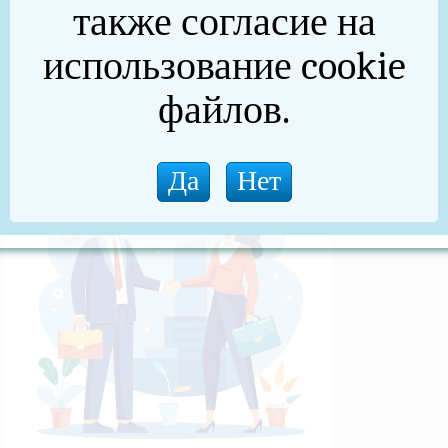
также согласие на
(архив)
использование cookie
Новости прокуратуры
файлов.
Новости (архив)