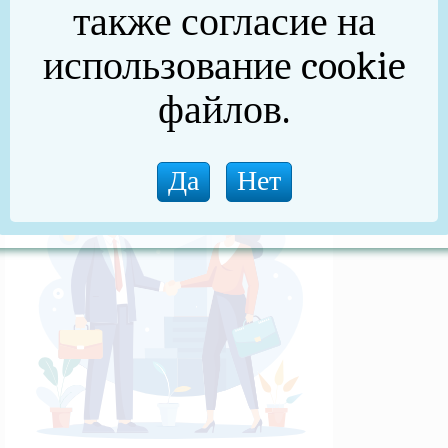
также согласие на
(архив)
использование cookie
Новости прокуратуры
файлов.
Новости (архив)