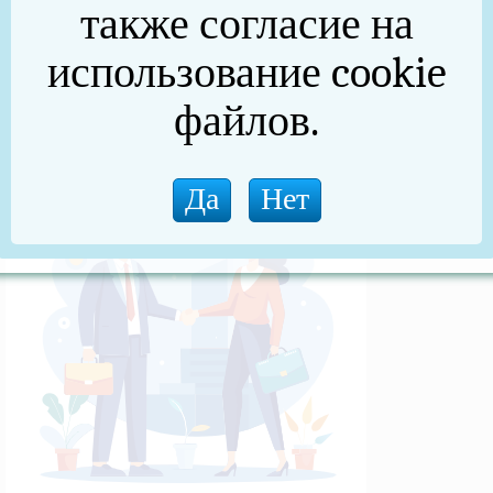
также согласие на
(архив)
использование cookie
Новости прокуратуры
файлов.
Новости (архив)