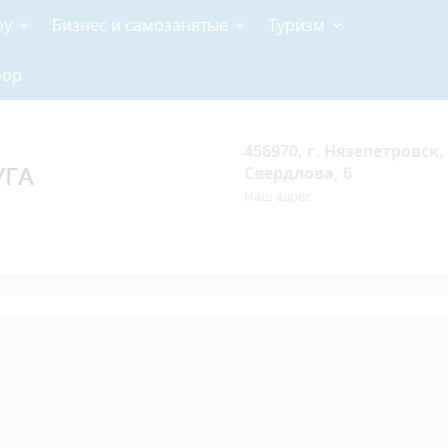
ру
Бизнес и самозанятые
Туризм
рор
456970, г. Нязепетровск, 
УГА
Свердлова, 6
Наш адрес