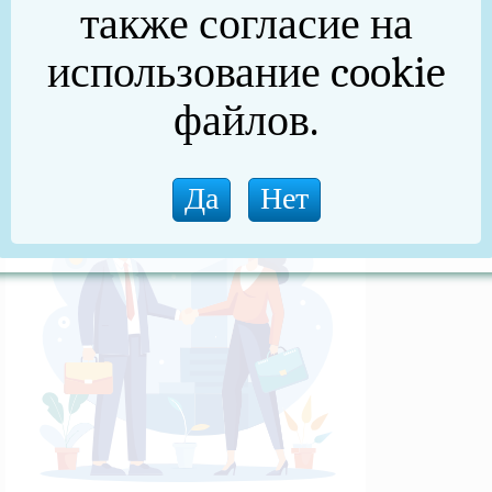
также согласие на
(архив)
использование cookie
Новости прокуратуры
файлов.
Новости (архив)