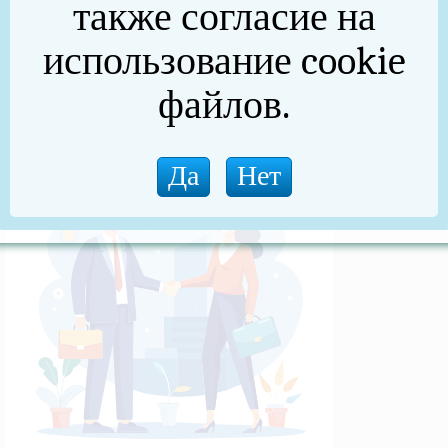
также согласие на
(архив)
использование cookie
Новости прокуратуры
файлов.
Новости (архив)