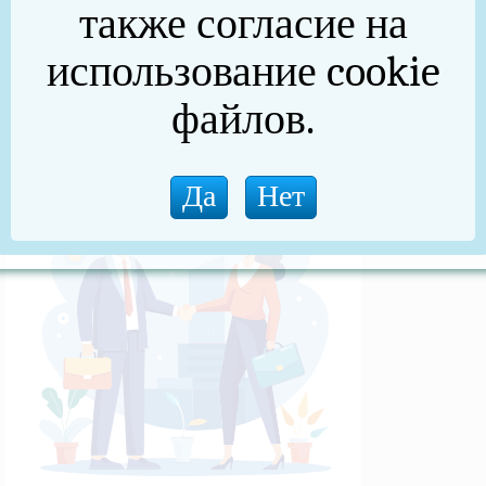
также согласие на
(архив)
использование cookie
Новости прокуратуры
файлов.
Новости (архив)