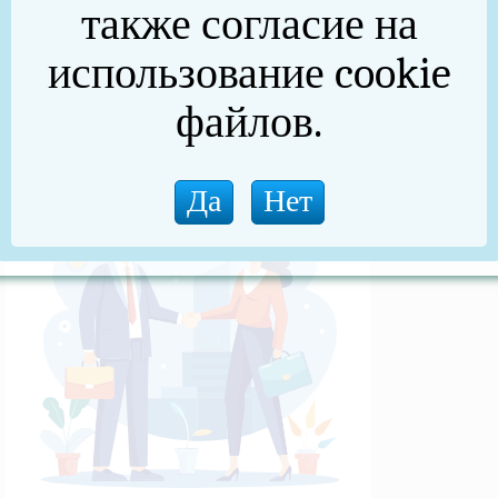
также согласие на
(архив)
использование cookie
Новости прокуратуры
файлов.
Новости (архив)