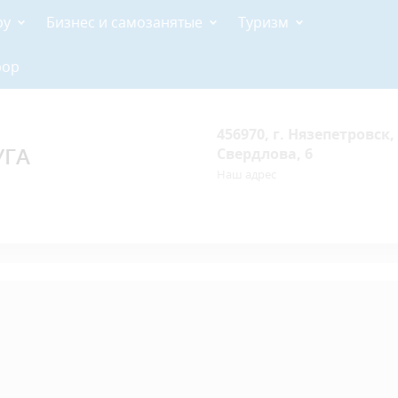
ру
Бизнес и самозанятые
Туризм
рор
456970, г. Нязепетровск, 
УГА
Свердлова, 6
Наш адрес