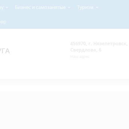
ру
Бизнес и самозанятые
Туризм
рор
456970, г. Нязепетровск, 
УГА
Свердлова, 6
Наш адрес