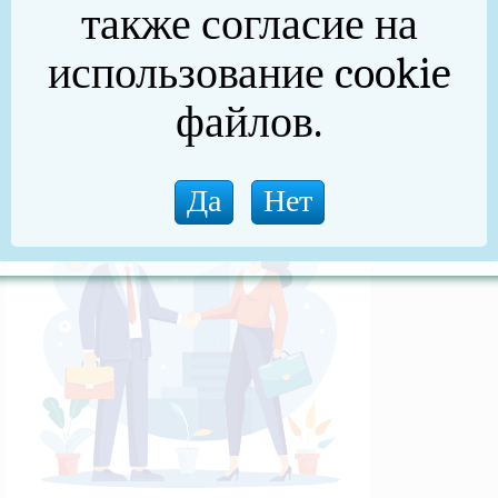
также согласие на
(архив)
использование cookie
Новости прокуратуры
файлов.
Новости (архив)