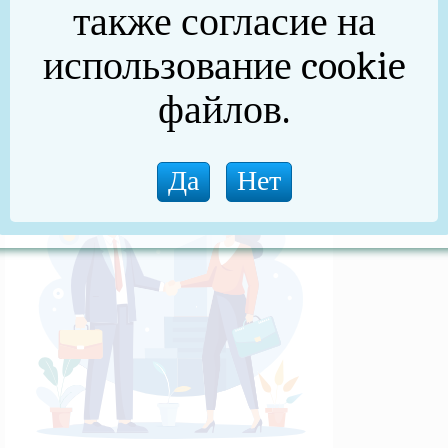
также согласие на
(архив)
использование cookie
Новости прокуратуры
файлов.
Новости (архив)