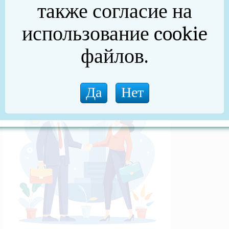
также согласие на
(архив)
использование cookie
Новости прокуратуры
файлов.
Новости (архив)