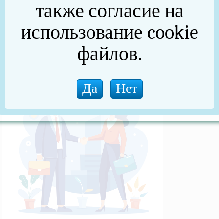
также согласие на
(архив)
использование cookie
Новости прокуратуры
файлов.
Новости (архив)