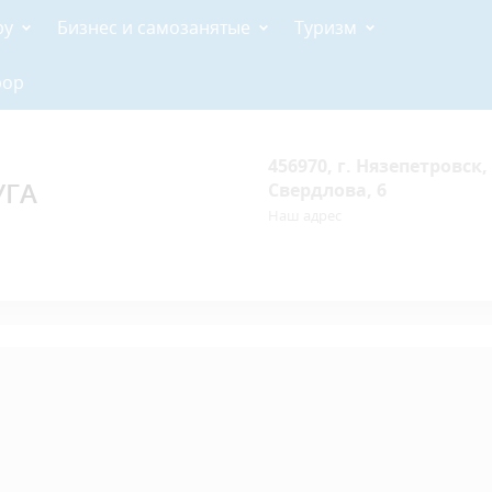
ру
Бизнес и самозанятые
Туризм
рор
456970, г. Нязепетровск, 
УГА
Свердлова, 6
Наш адрес