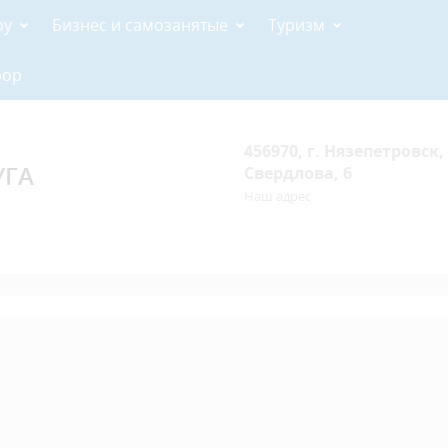
ру
Бизнес и самозанятые
Туризм
рор
456970, г. Нязепетровск, 
УГА
Свердлова, 6
Наш адрес