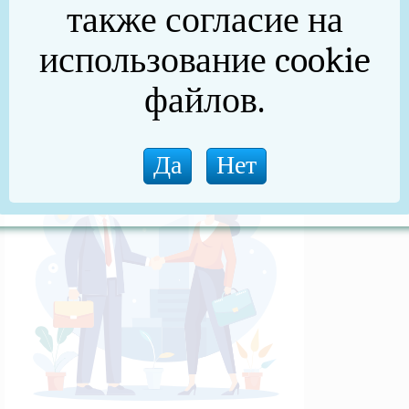
также согласие на
(архив)
использование cookie
Новости прокуратуры
файлов.
Новости (архив)