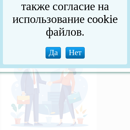
также согласие на
(архив)
использование cookie
Новости прокуратуры
файлов.
Новости (архив)