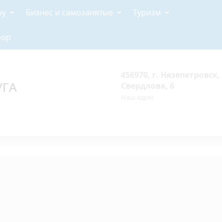
ру
Бизнес и самозанятые
Туризм
рор
456970, г. Нязепетровск, 
УГА
Свердлова, 6
Наш адрес