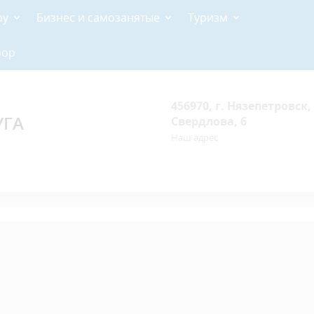
ру
Бизнес и самозанятые
Туризм
рор
456970, г. Нязепетровск, 
УГА
Свердлова, 6
Наш адрес