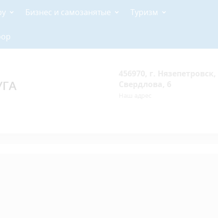
ру
Бизнес и самозанятые
Туризм
рор
456970, г. Нязепетровск, 
УГА
Свердлова, 6
Наш адрес