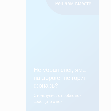
Решаем вместе
Не убран снег, яма
на дороге, не горит
фонарь?
Столкнулись с проблемой —
сообщите о ней!