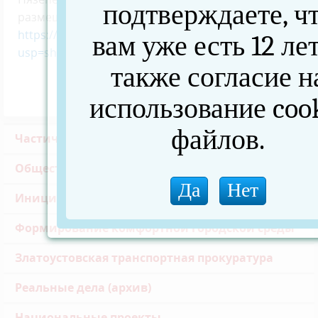
подтверждаете, ч
размещена –
https://drive.google.com/file/d/1LcQfOJqdKeFXBmdcN
вам уже есть 12 лет
usp=sharing
также согласие н
использование coo
файлов.
Частичная мобилизация
Общественная палата
Инициативное бюджетирование
Формирование комфортной городской среды
Златоустовская транспортная прокуратура
Реальные дела (архив)
Национальные проекты