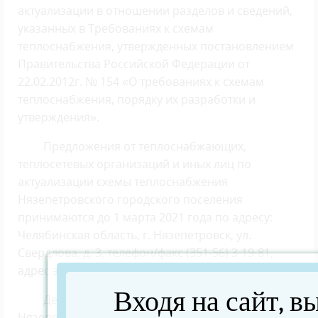
актуализации в отношении разделов и сведений,
указанных в Требованиях к схемам
теплоснабжения, утвержденных постановлением
Правительства Российской Федерации от
22.02.2012г. № 154 «О требованиях к схемам
теплоснабжения, порядку их разработки и
утверждения».
Предложения от теплоснабжающих,
теплосетевых организаций и иных лиц по
актуализации схемы теплоснабжения
Нязепетровского городского поселения
принимаются до 1 марта 2021 года по адресу:
Челябинская область, г. Нязепетровск, ул.
Свердлова, д. 3, телефон/факс (351-56) 3-19-81,
адрес электронной почты:
munzpugkh@yandex.ru
.
Входя на сайт, в
Действующая Схема теплоснабжения
Нязепетровского городского поселения