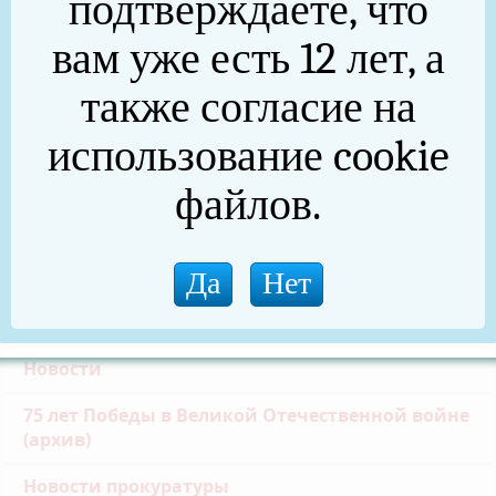
подтверждаете, что
Частичная мобилизация
вам уже есть 12 лет, а
Общественная палата
также согласие на
Инициативное бюджетирование
использование cookie
Формирование комфортной городской среды
файлов.
Златоустовская транспортная прокуратура
Реальные дела (архив)
Национальные проекты
Новости
75 лет Победы в Великой Отечественной войне
(архив)
Новости прокуратуры