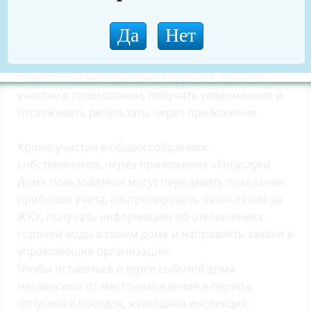
решение нужно принять быстро, а многие жители
проводят время за пределами места проживания.
Онлайн-голосование инициируется через ГИС
ЖКХ, а собственники могут ознакомиться с
повесткой и материалами собрания, принять
участие в голосовании, получать уведомления и
отслеживать результаты через приложение.
Кроме участия в общих собраниях
собственников, через приложение «Госуслуги
Дом» пользователи могут передавать показания
приборов учета, контролировать начисления за
ЖКУ, получать информацию об отключениях
горячей воды в своем доме и направлять заявки в
управляющие организации.
Чтобы оставаться в курсе событий дома
независимо от местонахождения в период
отпусков и поездок, жилищная инспекция