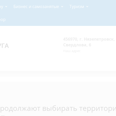
ру
Бизнес и самозанятые
Туризм
рор
456970, г. Нязепетровск, 
УГА
Свердлова, 6
Наш адрес
продолжают выбирать территор