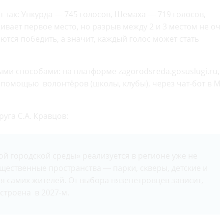
 так: Ункурда — 745 голосов, Шемаха — 719 голосов,
ивает первое место, но разрыв между 2 и 3 местом не о
тся победить, а значит, каждый голос может стать
и способами: на платформе zagorodsreda.gosuslugi.ru,
 помощью волонтёров (школы, клубы), через чат-бот в 
уга С.А. Кравцов:
 городской среды» реализуется в регионе уже не
щественные пространства — парки, скверы, детские и
 самих жителей. От выбора нязепетровцев зависит,
строена в 2027-м.