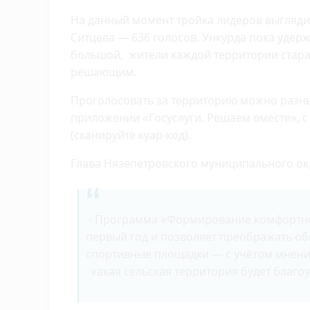
На данный момент тройка лидеров выглядит
Ситцева — 636 голосов. Ункурда пока удерж
большой, жители каждой территории стараю
решающим.
Проголосовать за территорию можно разным
приложении «Госуслуги. Решаем вместе», с
(сканируйте куар-код).
Глава Нязепетровского муниципального окр
- Программа «Формирование комфортной
первый год и позволяет преображать об
спортивные площадки — с учётом мнения
какая сельская территория будет благоу