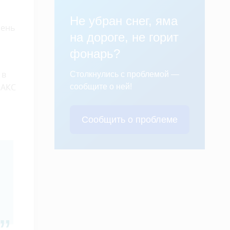
Не убран снег, яма
чень
на дороге, не горит
фонарь?
 в
Столкнулись с проблемой —
МАКС
сообщите о ней!
Сообщить о проблеме