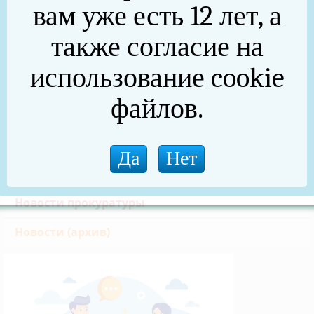
вам уже есть 12 лет, а
Формирование комфортной городской среды
также согласие на
Златоустовская транспортная прокуратура
Реальные дела (архив)
использование cookie
Национальные проекты
файлов.
Новости
75 лет Победы в Великой Отечественной войне
(архив)
Новости прокуратуры
Новости (архив)