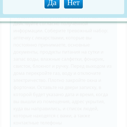
радиоэфире будет транслироваться
информация для жителей, также будет
осуществляться рассылка смс-сообщений.
Действуйте согласно полученной
информации. Соберите тревожный набор:
аптечку с лекарствами, которые вы
постоянно принимаете, основные
документы, продукты питания на сутки и
запас воды, влажные салфетки, фонарик,
свисток, блокнот и ручку. Перед выходом из
дома перекройте газ, воду и отключите
электричество. Плотно закройте окна и
форточки. Оставьте на двери записку, в
которой будет указано дата и время, когда
вы вышли из помещения, адрес укрытия,
куда вы направились, и список людей,
которые находятся с вами, а также
контактные телефоны