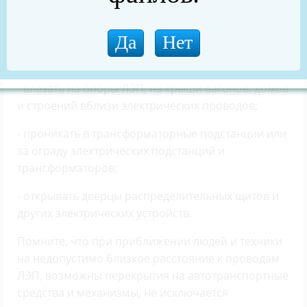
землеройной техникой;
- запускать спортивные модели летательных
аппаратов;
- влезать на опоры ЛЭП, на крыши вагонов, домов
и строений вблизи электрических проводов;
- проникать в трансформаторные подстанции или
за ограду электрических подстанций и
трансформаторов;
- открывать дверцы распределительных щитов и
других электрических устройств.
Помните, что при приближении людей и техники
на недопустимо близкое расстояние к проводам
ЛЭП, возможны перекрытия на автотранспортные
средства и механизмы, не исключается