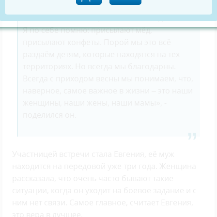
Единой России» и благодарим за то, что они
обеспечивают бойцов всем необходимым.
Я по себе помню: присылают мёд,
присылают конфеты. Порой мы это всё
раздаём детям, которые находятся на тех
территориях. Но всегда мы благодарны.
Всегда с приходом весны мы понимаем, что,
наверное, самое важное в жизни – это наши
женщины, наши жены, наши мамы», -
поделился он.
Участницей встречи стала Евгения, её муж
находится на передовой уже три года. Женщина
рассказала, что очень часто бывают такие
ситуации, когда он уходит на боевое задание и с
ним нет связи. Самое главное, считает Евгения,
это вера в лучшее.