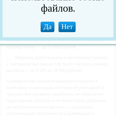
численностью не более 50 тысяч человек,
файлов.
выплата составляет до 50 000 рублей, среднему
медперсоналу — до 30 тысячи рублей.
· Врачам, работающим в населенных пунктах с
численностью от 50 до 100 тысяч человек,
выплата составляет до 29 000 рублей, среднему
медперсоналу — до 13 000 рублей.
· Медикам, работающим в населенных пунктах
с численностью свыше 100 тысяч человек размер
выплаты — от 4 500 до 18 500 рублей.
«Ежемесячная выплата медикам относится к
категории социальных, поэтому не учитывается
при расчете среднего заработка, не облагается
подоходным налогом и не может быть удержана
по исполнительным листам», — рассказал
исполняющий обязанности управляющего