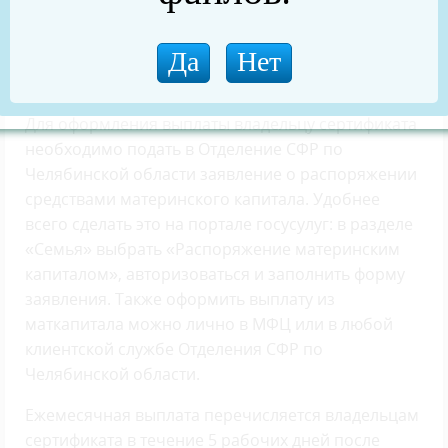
семье, которому еще не исполнилось три года»,
— пояснил исполняющий обязанности
управляющего Отделением СФР по Челябинской
области Владимир Шаронов.
Для оформления выплаты владельцу сертификата
необходимо подать в Отделение СФР по
Челябинской области заявление о распоряжении
средствами материнского капитала. Удобнее
всего сделать это на портале госусулуг: в разделе
«Семья» выбрать «Распоряжение материнским
капиталом», авторизоваться и заполнить форму
заявления. Также оформить выплату из
маткапитала можно лично в МФЦ или в любой
клиентской службе Отделения СФР по
Челябинской области.
Ежемесячная выплата перечисляется владельцам
сертификата в течение 5 рабочих дней после